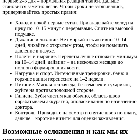
первые 2–3 дня – нормальная реакция тканей. Дальше
становится заметно легче. Чтобы сроки не затягивались,
придерживайтесь простых правил:
Холод и покой первые сутки. Прикладывайте холод на
щеку по 10–15 минут с перерывами. Спите на высокой
подушке.
Дыхание и чихание. Не сморкайтесь активно 10–14
дней, чихайте с открытым ртом, чтобы не повышать
давление в пазухе.
Полеты и ныряние. Перелеты лучше отложить минимум
на 10–14 дней, дайвинг – на несколько месяцев до
полного формирования кости.
Нагрузка и спорт. Интенсивные тренировки, баню и
горячие ванны перенесите на 1–2 недели.
Питание. Мягкая теплая еда, без семечек и сухариков,
жуйте на противоположной стороне.
Гигиена. Зубы чистим как обычно, область швов
обрабатываем аккуратно, ополаскивания по назначению
доктора.
Контроль. Приходите на осмотр и снятие швов по плану,
дальше – короткие визиты для оценки заживления.
Возможные осложнения и как мы их
предотвращаем