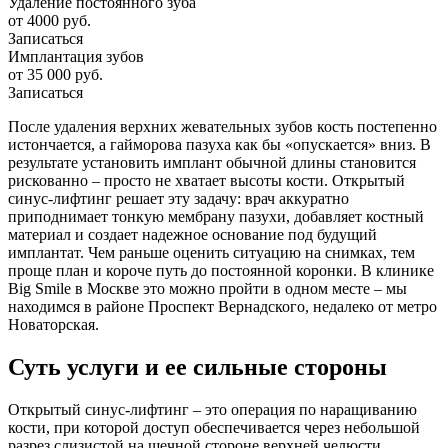
Удаление постоянного зуба
от 4000 руб.
Записаться
Имплантация зубов
от 35 000 руб.
Записаться
После удаления верхних жевательных зубов кость постепенно
истончается, а гайморова пазуха как бы «опускается» вниз. В
результате установить имплант обычной длины становится
рискованно – просто не хватает высоты кости. Открытый
синус-лифтинг решает эту задачу: врач аккуратно
приподнимает тонкую мембрану пазухи, добавляет костный
материал и создает надежное основание под будущий
имплантат. Чем раньше оценить ситуацию на снимках, тем
проще план и короче путь до постоянной коронки. В клинике
Big Smile в Москве это можно пройти в одном месте – мы
находимся в районе Проспект Вернадского, недалеко от метро
Новаторская.
Суть услуги и ее сильные стороны
Открытый синус-лифтинг – это операция по наращиванию
кости, при которой доступ обеспечивается через небольшой
разрез слизистой на щечной стороне верхней челюсти.