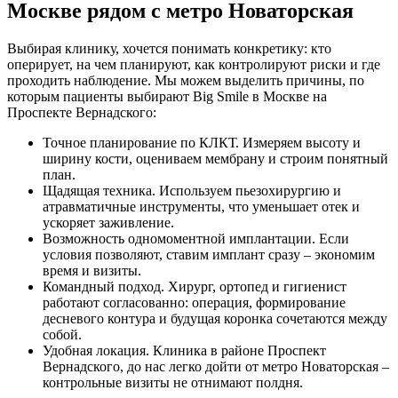
Москве рядом с метро Новаторская
Выбирая клинику, хочется понимать конкретику: кто
оперирует, на чем планируют, как контролируют риски и где
проходить наблюдение. Мы можем выделить причины, по
которым пациенты выбирают Big Smile в Москве на
Проспекте Вернадского:
Точное планирование по КЛКТ. Измеряем высоту и
ширину кости, оцениваем мембрану и строим понятный
план.
Щадящая техника. Используем пьезохирургию и
атравматичные инструменты, что уменьшает отек и
ускоряет заживление.
Возможность одномоментной имплантации. Если
условия позволяют, ставим имплант сразу – экономим
время и визиты.
Командный подход. Хирург, ортопед и гигиенист
работают согласованно: операция, формирование
десневого контура и будущая коронка сочетаются между
собой.
Удобная локация. Клиника в районе Проспект
Вернадского, до нас легко дойти от метро Новаторская –
контрольные визиты не отнимают полдня.